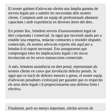
El nostre gabinet d'advocats oferim una àmplia gamma de
serveis legals per a satisfer les necessitats dels nostres
clients. Comptem amb un equip de professionals altament
capacitats i amb experiència en diverses àrees del dret..
En primer lloc, brindem serveis d'assessorament legal en
dret corporatiu i comercial. Ja sigui que necessiti ajuda per a
establir una empresa, redactar contractes o resoldre disputes
comercials, els nostres advocats experts són aquí per a
brindar-li el suport necessari. Ens assegurarem que
comprengui totes les implicacions legals i els riscos
involucrats en les seves transaccions comercials.
A més, brindem assistència en dret penal, representant als
nostres clients en casos que involucrin delictes penals. Ja
sigui que es tracti de delictes menors o greus, el nostre equip
d'advocats penalistes s'esforçarà per garantir que es respectin
els seus drets legals i li proporcionarem una defensa forta i
efectiva.
Finalment, però no menys important, oferim serveis de