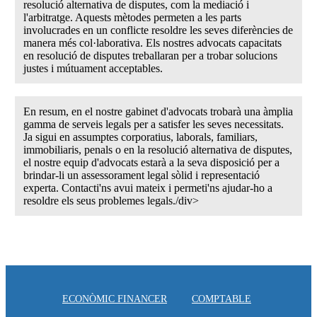
resolució alternativa de disputes, com la mediació i
l'arbitratge. Aquests mètodes permeten a les parts
involucrades en un conflicte resoldre les seves diferències de
manera més col·laborativa. Els nostres advocats capacitats
en resolució de disputes treballaran per a trobar solucions
justes i mútuament acceptables.
En resum, en el nostre gabinet d'advocats trobarà una àmplia
gamma de serveis legals per a satisfer les seves necessitats.
Ja sigui en assumptes corporatius, laborals, familiars,
immobiliaris, penals o en la resolució alternativa de disputes,
el nostre equip d'advocats estarà a la seva disposició per a
brindar-li un assessorament legal sòlid i representació
experta. Contacti'ns avui mateix i permeti'ns ajudar-ho a
resoldre els seus problemes legals./div>
ECONÒMIC FINANCER
COMPTABLE