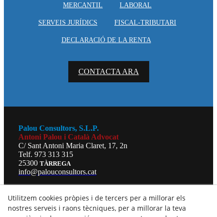
MERCANTIL
LABORAL
SERVEIS JURÍDICS
FISCAL-TRIBUTARI
DECLARACIÓ DE LA RENTA
CONTACTA ARA
Palou Consultors, S.L.P.
Antoni Palou i Català Advocat
C/ Sant Antoni Maria Claret, 17, 2n
Telf. 973 313 315
25300
TÀRREGA
info@palouconsultors.cat
HORARIS
Utilitzem cookies pròpies i de tercers per a millorar els
DE DILLUNS A DIJOUS:
De 9:00h a 14:00h i de 16:00h a 19:00h
nostres serveis i raons tècniques, per a millorar la teva
DIVENDRES: