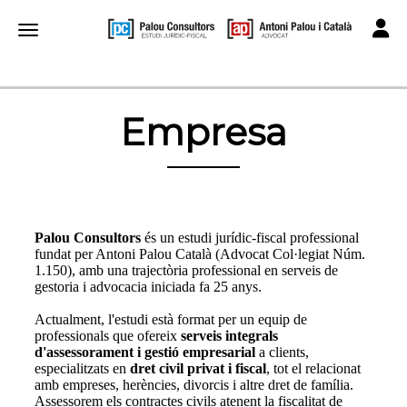
Toggle
Toggle navigation
Empresa
Empresa
Palou Consultors
és un estudi jurídic-fiscal professional
fundat per Antoni Palou Català (Advocat Col·legiat Núm.
1.150), amb una trajectòria professional en serveis de
gestoria i advocacia iniciada fa 25 anys.
Actualment, l'estudi està format per un equip de
professionals que ofereix
serveis integrals
d'assessorament i gestió empresarial
a clients,
especialitzats en
dret civil privat i fiscal
, tot el relacionat
amb empreses, herències, divorcis i altre dret de família.
Assessorem els contractes civils atenent la fiscalitat de