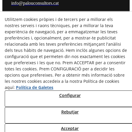
info@palouconsultors.cat
HORARIS
Utilitzem cookies pròpies i de tercers per a millorar els
DE DILLUNS A DIJOUS:
De 9:00h a 14:00h i de 16:00h a 19:00h
nostres serveis i raons tècniques, per a millorar la teva
DIVENDRES:
experiència de navegació, per a emmagatzemar les teves
De 9:00h a 15:00h
preferències i, opcionalment, per a mostrar-te publicitat
relacionada amb les teves preferències mitjançant l'anàlisi
dels teus hàbits de navegació. Hem inclòs algunes opcions de
configuració que et permeten dir-nos exactament les cookies
que prefereixes i les que no. Prem ACCEPTAR per a consentir
totes les cookies. Prem CONFIGURACIÓ per a decidir les
opcions que prefereixes. Per a obtenir més informació sobre
les nostres cookies accedeix a la nostra Política de cookies
aquí:
Política de Galetes
Configurar
Avís Legal
Política Cookies
Política de Privacitat
Declaració d'Accesibilitat
Rebutjar
© 08/2026 PALOU CONSULTORS, S.L.P. - Tots els drets
Acceptar
reservats.